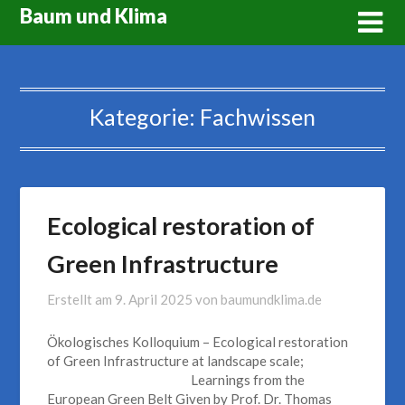
Skip
Baum und Klima
to
content
Kategorie:
Fachwissen
Ecological restoration of
Green Infrastructure
Erstellt am
9. April 2025
von
baumundklima.de
Ökologisches Kolloquium – Ecological restoration
of Green Infrastructure at landscape scale;
Learnings from the
European Green Belt Given by Prof. Dr. Thomas