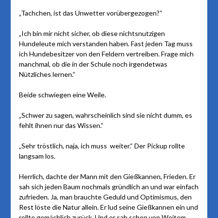
„Tachchen, ist das Unwetter vorübergezogen?“
„Ich bin mir nicht sicher, ob diese nichtsnutzigen
Hundeleute mich verstanden haben. Fast jeden Tag muss
ich Hundebesitzer von den Feldern vertreiben. Frage mich
manchmal, ob die in der Schule noch irgendetwas
Nützliches lernen.“
Beide schwiegen eine Weile.
„Schwer zu sagen, wahrscheinlich sind sie nicht dumm, es
fehlt ihnen nur das Wissen.“
„Sehr tröstlich, naja, ich muss weiter.“ Der Pickup rollte
langsam los.
Herrlich, dachte der Mann mit den Gießkannen, Frieden. Er
sah sich jeden Baum nochmals gründlich an und war einfach
zufrieden. Ja, man brauchte Geduld und Optimismus, den
Rest löste die Natur allein. Er lud seine Gießkannen ein und
rollte gemächlich zurück. Und er sah schon von Weitem,