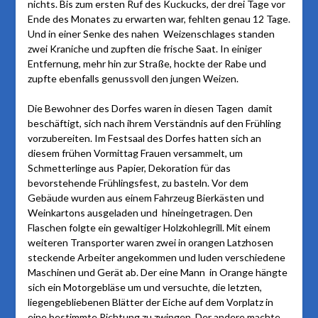
nichts. Bis zum ersten Ruf des Kuckucks, der drei Tage vor
Ende des Monates zu erwarten war, fehlten genau 12 Tage.
Und in einer Senke des nahen Weizenschlages standen
zwei Kraniche und zupften die frische Saat. In einiger
Entfernung, mehr hin zur Straße, hockte der Rabe und
zupfte ebenfalls genussvoll den jungen Weizen.
Die Bewohner des Dorfes waren in diesen Tagen damit
beschäftigt, sich nach ihrem Verständnis auf den Frühling
vorzubereiten. Im Festsaal des Dorfes hatten sich an
diesem frühen Vormittag Frauen versammelt, um
Schmetterlinge aus Papier, Dekoration für das
bevorstehende Frühlingsfest, zu basteln. Vor dem
Gebäude wurden aus einem Fahrzeug Bierkästen und
Weinkartons ausgeladen und hineingetragen. Den
Flaschen folgte ein gewaltiger Holzkohlegrill. Mit einem
weiteren Transporter waren zwei in orangen Latzhosen
steckende Arbeiter angekommen und luden verschiedene
Maschinen und Gerät ab. Der eine Mann in Orange hängte
sich ein Motorgebläse um und versuchte, die letzten,
liegengebliebenen Blätter der Eiche auf dem Vorplatz in
eine bestimmte Richtung zu zwingen. Der andere machte