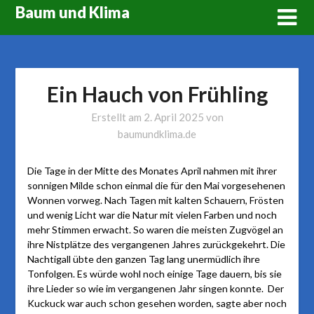
Skip
Baum und Klima
to
content
Ein Hauch von Frühling
Erstellt am
2. April 2025
von
baumundklima.de
Die Tage in der Mitte des Monates April nahmen mit ihrer
sonnigen Milde schon einmal die für den Mai vorgesehenen
Wonnen vorweg. Nach Tagen mit kalten Schauern, Frösten
und wenig Licht war die Natur mit vielen Farben und noch
mehr Stimmen erwacht. So waren die meisten Zugvögel an
ihre Nistplätze des vergangenen Jahres zurückgekehrt. Die
Nachtigall übte den ganzen Tag lang unermüdlich ihre
Tonfolgen. Es würde wohl noch einige Tage dauern, bis sie
ihre Lieder so wie im vergangenen Jahr singen konnte. Der
Kuckuck war auch schon gesehen worden, sagte aber noch